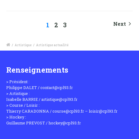
Next
1
2
3
/
Artistique
/
Artistique actualité
Renseignements
> Président :
Philippe DALET / contact@cpl93.fr
> Artistique :
Isabelle BARRIE / artistique@cpl93.fr
> Course / Loisir :
Thierry CARADONNA / course@cpl93.fr – loisir@cpl93.fr
> Hockey :
Guillaume PREVOST / hockey@cpl93.fr