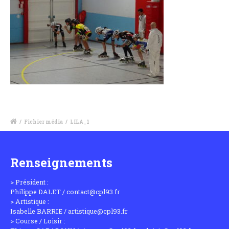
/
Fichier média
/
LILA_1
Renseignements
> Président :
Philippe DALET / contact@cpl93.fr
> Artistique :
Isabelle BARRIE / artistique@cpl93.fr
> Course / Loisir :