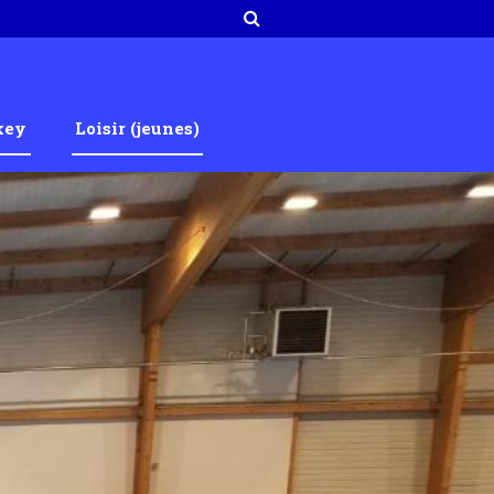
key
Loisir (jeunes)